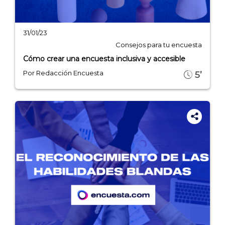
31/01/23
Consejos para tu encuesta
Cómo crear una encuesta inclusiva y accesible
Por Redacción Encuesta
5’