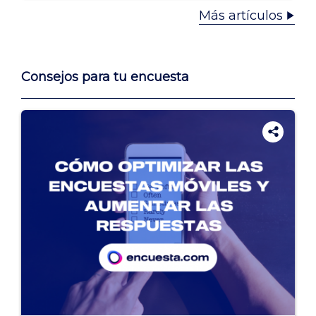
Más artículos
PRECIOS
BLOG
Consejos para tu encuesta
ACCEDER →