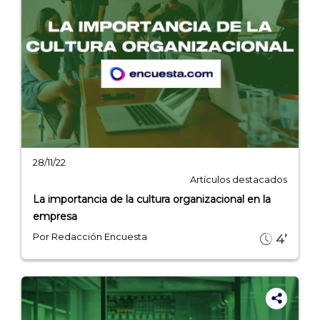
28/11/22
Artículos destacados
La importancia de la cultura organizacional en la
empresa
Por Redacción Encuesta
4’