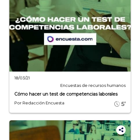
18/03/21
Encuestas de recursos humanos
Cómo hacer un test de competencias laborales
Por Redacción Encuesta
5’