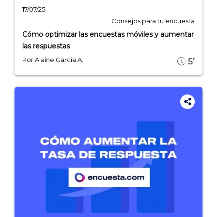
17/07/25
Consejos para tu encuesta
Cómo optimizar las encuestas móviles y aumentar
las respuestas
Por Alaine García A.
5’