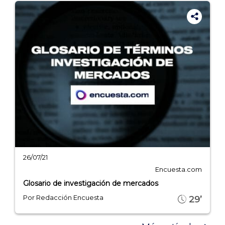
26/07/21
Encuesta.com
Glosario de investigación de mercados
Por Redacción Encuesta
29’