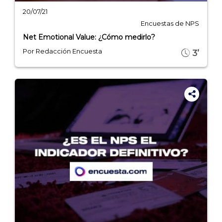
20/07/21
Encuestas de NPS
Net Emotional Value: ¿Cómo medirlo?
Por Redacción Encuesta
3’