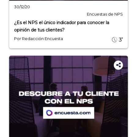
30/12/20
Encuestas de NPS
¿Es el NPS el único indicador para conocer la
opinión de tus clientes?
Por Redacción Encuesta
3’