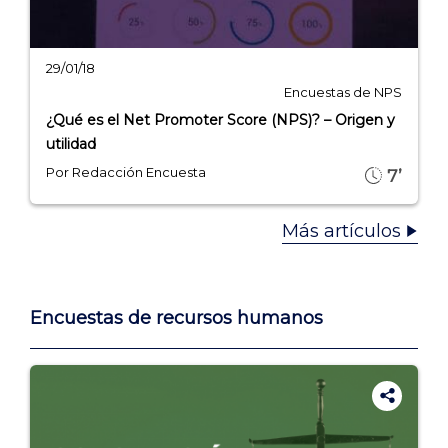
29/01/18
Encuestas de NPS
¿Qué es el Net Promoter Score (NPS)? – Origen y
utilidad
Por Redacción Encuesta
7’
Más artículos
Encuestas de recursos humanos