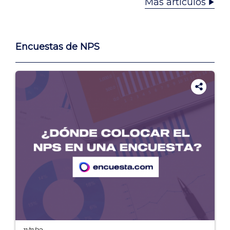
Más artículos
Encuestas de NPS