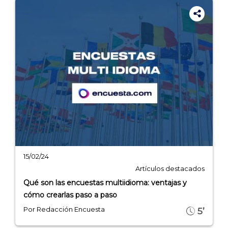
15/02/24
Artículos destacados
INICIO
Qué son las encuestas multiidioma: ventajas y
cómo crearlas paso a paso
CÓMO FUNCIONA
Por Redacción Encuesta
5’
PLANTILLAS