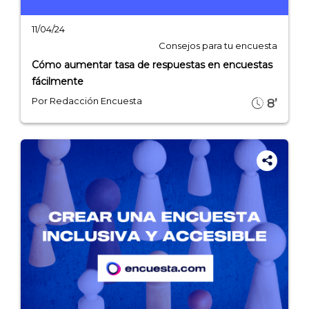
11/04/24
Consejos para tu encuesta
Cómo aumentar tasa de respuestas en encuestas
fácilmente
Por Redacción Encuesta
8’