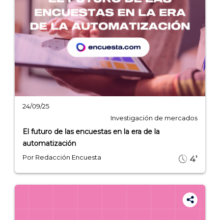
24/09/25
Investigación de mercados
El futuro de las encuestas en la era de la
automatización
Por Redacción Encuesta
4’