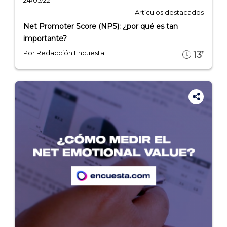
Artículos destacados
Net Promoter Score (NPS): ¿por qué es tan
importante?
Por Redacción Encuesta
13’