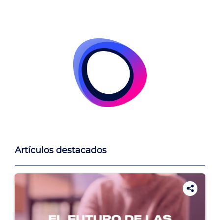
Artículos destacados