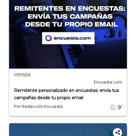
07/05/26
Encuesta.com
Remitente personalizado en encuestas: envía tus
campañas desde tu propio email
Por Redacción Encuesta
9’
Explorar categorías: