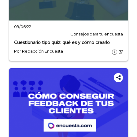
09/06/22
Consejos para tu encuesta
Cuestionario tipo quiz: qué es y cómo crearlo
Por Redacción Encuesta
3’