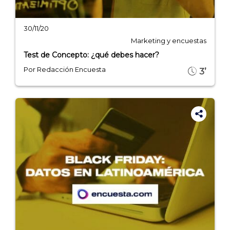
30/11/20
INICIO
Marketing y encuestas
Test de Concepto: ¿qué debes hacer?
CÓMO FUNCIONA
Por Redacción Encuesta
3’
PLANTILLAS
PRECIOS
BLOG
ACCEDER →