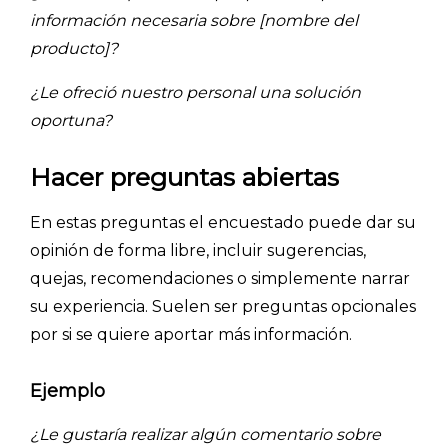
- Encuestas de recursos humanos
información necesaria sobre [nombre del
- Encuestas de satisfacción de cliente
producto]?
- Inteligencia artificial
¿Le ofreció nuestro personal una solución
- Investigación de mercados
oportuna?
- Marketing y encuestas
Hacer preguntas abiertas
En estas preguntas el encuestado puede dar su
opinión de forma libre, incluir sugerencias,
quejas, recomendaciones o simplemente narrar
su experiencia. Suelen ser preguntas opcionales
por si se quiere aportar más información.
Ejemplo
¿Le gustaría realizar algún comentario sobre