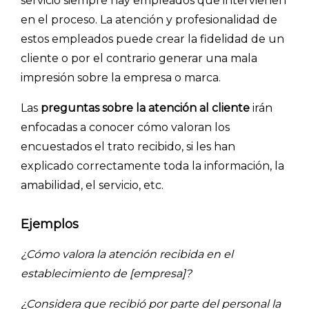
servicio siempre hay empleados que intervienen
en el proceso. La atención y profesionalidad de
estos empleados puede crear la fidelidad de un
cliente o por el contrario generar una mala
impresión sobre la empresa o marca.
Las
preguntas sobre la atención al cliente
irán
enfocadas a conocer cómo valoran los
encuestados el trato recibido, si les han
explicado correctamente toda la información, la
amabilidad, el servicio, etc.
Explorar categorías:
Ejemplos
- Artículos destacados
- Consejos para tu encuesta
¿Cómo valora la atención recibida en el
- Encuesta.com
establecimiento de [empresa]?
- Encuestas de NPS
¿Considera que recibió por parte del personal la