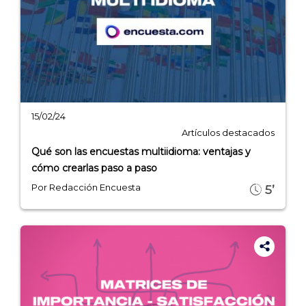
- Artículos destacados
- Consejos para tu encuesta
- Encuesta.com
- Encuestas de NPS
- Encuestas de recursos humanos
15/02/24
- Encuestas de satisfacción de cliente
Artículos destacados
- Inteligencia artificial
Qué son las encuestas multiidioma: ventajas y
- Investigación de mercados
cómo crearlas paso a paso
- Marketing y encuestas
Por Redacción Encuesta
5’