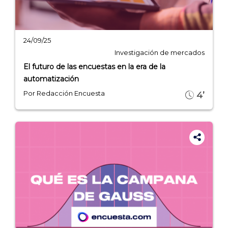
24/09/25
Investigación de mercados
INICIO
El futuro de las encuestas en la era de la
automatización
CÓMO FUNCIONA
Por Redacción Encuesta
4’
PLANTILLAS
PRECIOS
BLOG
ACCEDER →