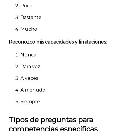
Poco
Bastante
Mucho
Reconozco mis capacidades y limitaciones:
Explorar categorías:
Nunca
- Artículos destacados
Rara vez
- Consejos para tu encuesta
A veces
- Encuesta.com
- Encuestas de NPS
A menudo
- Encuestas de recursos humanos
Siempre
- Encuestas de satisfacción de cliente
Tipos de preguntas para
- Inteligencia artificial
competencias específicas
- Investigación de mercados