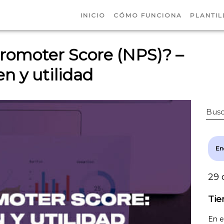
INICIO
CÓMO FUNCIONA
PLANTIL
Promoter Score (NPS)? –
n y utilidad
Busc
En
29 
Tie
En e