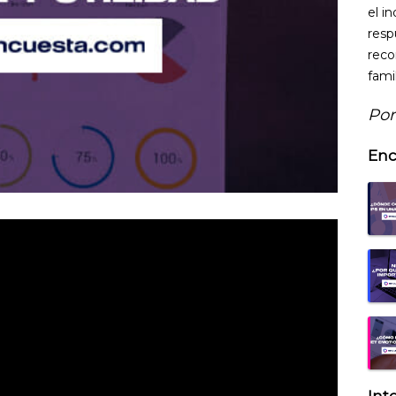
el i
resp
reco
fami
Por
Enc