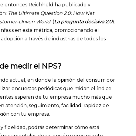
sde entonces Reichheld ha publicado y
ión:
The Ultimate Question 2.0: How Net
ustomer-Driven World
. (
La pregunta decisiva 2.0
).
asis en esta métrica, promocionando el
 adopción a través de industrias de todos los
 de medir el NPS?
ndo actual, en donde la opinión del consumidor
alizar encuestas periódicas que midan el índice
 clientes esperan de tu empresa mucho más que
 atención, seguimiento, facilidad, rapidez de
xión con tu empresa.
n y fidelidad, podrás determinar cómo está
fundamentales de retención y crecimiento.