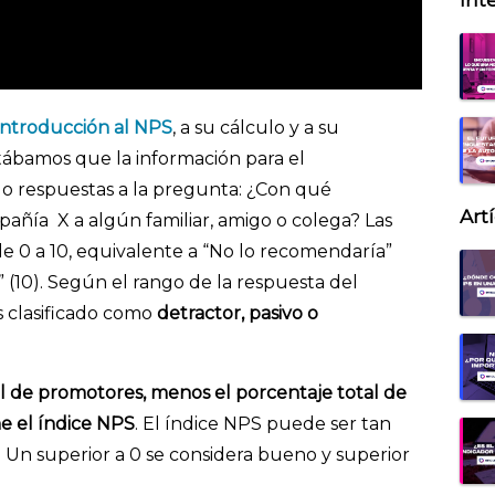
Inte
introducción al NPS
, a su cálculo y a su
ntábamos que la información para el
o respuestas a la pregunta: ¿Con qué
Art
añía X a algún familiar, amigo o colega? Las
 0 a 10, equivalente a “No lo recomendaría”
 (10). Según el rango de la respuesta del
es clasificado como
detractor, pasivo o
l de promotores, menos el porcentaje total de
ne el índice NPS
. El índice NPS puede ser tan
 Un superior a 0 se considera bueno y superior