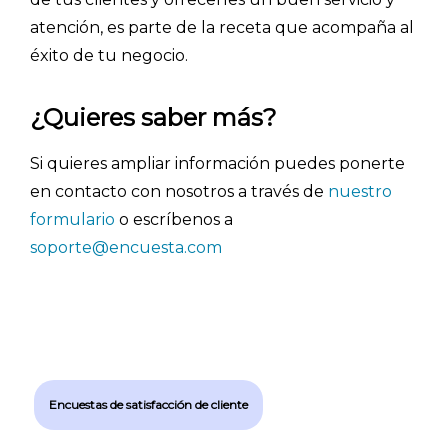
atención, es parte de la receta que acompaña al
éxito de tu negocio.
Explorar categorías:
¿Quieres saber más?
- Artículos destacados
Si quieres ampliar información puedes ponerte
- Consejos para tu encuesta
en contacto con nosotros a través de
nuestro
- Encuesta.com
formulario
o escríbenos a
- Encuestas de NPS
soporte@encuesta.com
- Encuestas de recursos humanos
- Encuestas de satisfacción de cliente
- Inteligencia artificial
- Investigación de mercados
Encuestas de satisfacción de cliente
- Marketing y encuestas