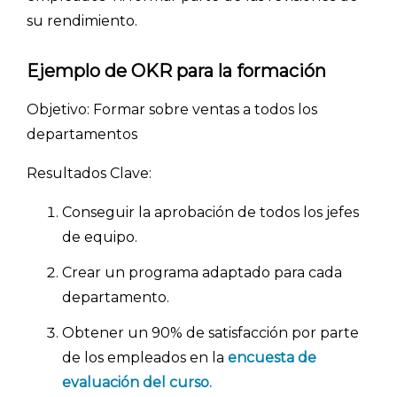
su rendimiento.
Ejemplo de OKR para la formación
Objetivo: Formar sobre ventas a todos los
departamentos
Resultados Clave:
Explorar categorías:
Conseguir la aprobación de todos los jefes
de equipo.
- Artículos destacados
- Consejos para tu encuesta
Crear un programa adaptado para cada
departamento.
- Encuesta.com
- Encuestas de NPS
Obtener un 90% de satisfacción por parte
de los empleados en la
encuesta de
- Encuestas de recursos humanos
evaluación del curso
.
- Encuestas de satisfacción de cliente