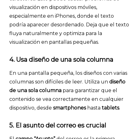
visualización en dispositivos móviles,
especialmente en iPhones, donde el texto
podría aparecer desordenado. Deja que el texto
fluya naturalmente y optimiza para la
INICIO
visualización en pantallas pequeñas.
CÓMO FUNCIONA
4. Usa diseño de una sola columna
PLANTILLAS
En una pantalla pequeña, los diseños con varias
PRECIOS
columnas son difíciles de leer. Utiliza un
diseño
de una sola columna
para garantizar que el
BLOG
contenido se vea correctamente en cualquier
ACCEDER →
dispositivo, desde
smartphones
hasta
tablets
.
5. El asunto del correo es crucial
El
campo “Asunto”
del correo es la primera