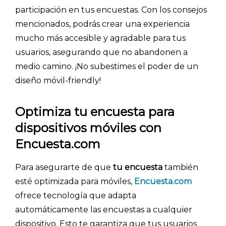
- Artículos destacados
participación en tus encuestas. Con los consejos
- Consejos para tu encuesta
mencionados, podrás crear una experiencia
- Encuesta.com
mucho más accesible y agradable para tus
usuarios, asegurando que no abandonen a
- Encuestas de NPS
medio camino. ¡No subestimes el poder de un
- Encuestas de recursos humanos
diseño móvil-friendly!
- Encuestas de satisfacción de cliente
- Inteligencia artificial
Optimiza tu encuesta para
- Investigación de mercados
dispositivos móviles con
- Marketing y encuestas
Encuesta.com
Para asegurarte de que
tu encuesta
también
esté optimizada para móviles,
Encuesta.com
ofrece tecnología que adapta
automáticamente las encuestas a cualquier
dispositivo. Esto te garantiza que tus usuarios