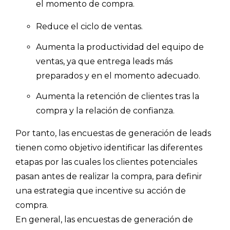
el momento de compra.
Reduce el ciclo de ventas.
Aumenta la productividad del equipo de
ventas, ya que entrega leads más
preparados y en el momento adecuado.
Explorar categorías:
Aumenta la retención de clientes tras la
- Artículos destacados
compra y la relación de confianza.
- Consejos para tu encuesta
Por tanto, las encuestas de generación de leads
- Encuesta.com
tienen como objetivo identificar las diferentes
- Encuestas de NPS
etapas por las cuales los clientes potenciales
- Encuestas de recursos humanos
pasan antes de realizar la compra, para definir
una estrategia que incentive su acción de
- Encuestas de satisfacción de cliente
compra.
- Inteligencia artificial
En general, las encuestas de generación de
- Investigación de mercados