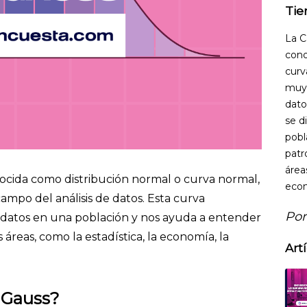
Tie
La C
cono
curv
muy 
dato
se d
pobl
patr
área
cida como distribución normal o curva normal,
econ
ampo del análisis de datos. Esta curva
Por
 datos en una población y nos ayuda a entender
áreas, como la estadística, la economía, la
Art
 Gauss?