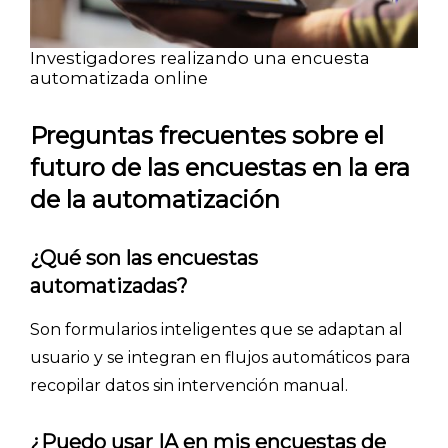
- Encuestas de satisfacción de cliente
Investigadores realizando una encuesta
- Inteligencia artificial
automatizada online
- Investigación de mercados
- Marketing y encuestas
Preguntas frecuentes sobre el
futuro de las encuestas en la era
de la automatización
¿Qué son las encuestas
automatizadas?
Son formularios inteligentes que se adaptan al
usuario y se integran en flujos automáticos para
recopilar datos sin intervención manual.
¿Puedo usar IA en mis encuestas de