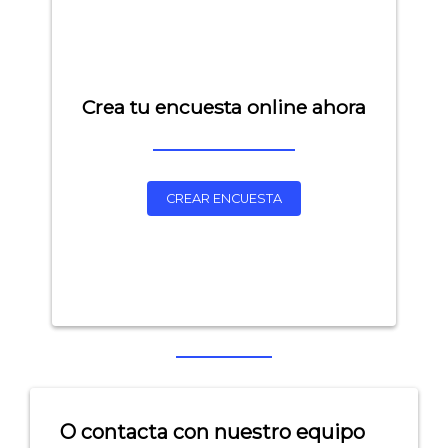
- Encuestas de recursos humanos
- Encuestas de satisfacción de cliente
- Inteligencia artificial
Crea tu encuesta online ahora
- Investigación de mercados
- Marketing y encuestas
CREAR ENCUESTA
O contacta con nuestro equipo