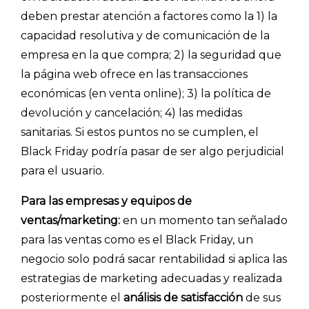
deben prestar atención a factores como la 1) la
capacidad resolutiva y de comunicación de la
empresa en la que compra; 2) la seguridad que
la página web ofrece en las transacciones
económicas (en venta online); 3) la política de
devolución y cancelación; 4) las medidas
sanitarias. Si estos puntos no se cumplen, el
Black Friday podría pasar de ser algo perjudicial
para el usuario.
Explorar categorías:
Para las empresas y equipos de
- Artículos destacados
ventas/marketing:
en un momento tan señalado
- Consejos para tu encuesta
para las ventas como es el Black Friday, un
- Encuesta.com
negocio solo podrá sacar rentabilidad si aplica las
estrategias de marketing adecuadas y realizada
- Encuestas de NPS
posteriormente el
análisis de satisfacción
de sus
- Encuestas de recursos humanos