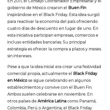
En 2011, el Consejo Coordinador Empresarial y el
gobierno de México crearon el
Buen Fin
inspirándose en el Black Friday. Esta idea surgió
para reactivar la economía del país ofreciendo
cuatro días de descuento en lugar de uno. En
esta iniciativa participan empresas, comercios e
incluso entidades bancarias. Su principal
estrategia es ofrecer la compra a plazos y meses
sin intereses.
INICIO
Pese a que la idea inicial era crear una festividad
comercial propia, actualmente el
Black Friday
CÓMO FUNCIONA
en México
se sigue celebrando en algunos
establecimientos y convive con el Buen Fin.
PLANTILLAS
Ambos suelen celebrarse en noviembre. En
PRECIOS
otros países de
América Latina
como Panamá,
Colombia, Perú o Argentina, el Black Friday
BLOG