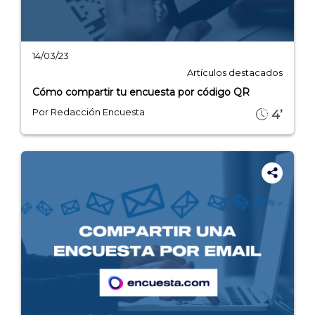
INICIO
14/03/23
Artículos destacados
CÓMO FUNCIONA
Cómo compartir tu encuesta por código QR
Por Redacción Encuesta
4’
PLANTILLAS
PRECIOS
BLOG
ACCEDER →