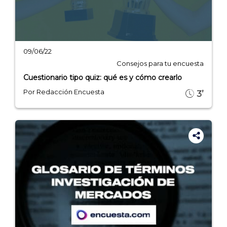
09/06/22
Consejos para tu encuesta
Cuestionario tipo quiz: qué es y cómo crearlo
Por Redacción Encuesta
3’