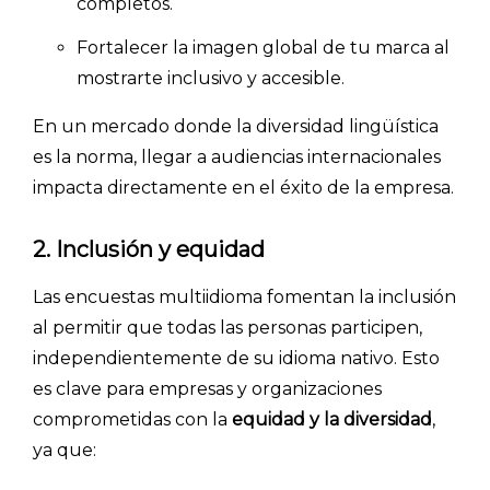
completos.
INICIO
Fortalecer la imagen global de tu marca al
CÓMO FUNCIONA
mostrarte inclusivo y accesible.
PLANTILLAS
En un mercado donde la diversidad lingüística
PRECIOS
es la norma, llegar a audiencias internacionales
impacta directamente en el éxito de la empresa.
BLOG
2. Inclusión y equidad
ACCEDER →
Las encuestas multiidioma fomentan la inclusión
al permitir que todas las personas participen,
independientemente de su idioma nativo. Esto
es clave para empresas y organizaciones
comprometidas con la
equidad y la diversidad
,
ya que: