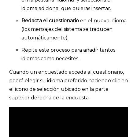
idioma adicional que quieras insertar.
Redacta el cuestionario
en el nuevo idioma
(los mensajes del sistema se traducen
automáticamente).
Repite este proceso para añadir tantos
idiomas como necesites.
Explorar categorías:
- Artículos destacados
Cuando un encuestado acceda al cuestionario,
podrá elegir su idioma preferido haciendo clic en
- Consejos para tu encuesta
el icono de selección ubicado en la parte
- Encuesta.com
superior derecha de la encuesta.
- Encuestas de NPS
- Encuestas de recursos humanos
- Encuestas de satisfacción de cliente
- Inteligencia artificial