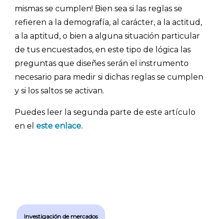
mismas se cumplen! Bien sea si las reglas se
- Encuesta.com
refieren a la demografía, al carácter, a la actitud,
- Encuestas de NPS
a la aptitud, o bien a alguna situación particular
- Encuestas de recursos humanos
de tus encuestados, en este tipo de lógica las
preguntas que diseñes serán el instrumento
- Encuestas de satisfacción de cliente
necesario para medir si dichas reglas se cumplen
- Inteligencia artificial
y si los saltos se activan.
- Investigación de mercados
Puedes leer la segunda parte de este artículo
- Marketing y encuestas
en el
este enlace.
Investigación de mercados