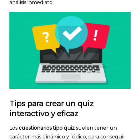
análisis inmediato.
INICIO
Tips para crear un quiz
CÓMO FUNCIONA
interactivo y eficaz
PLANTILLAS
Los
cuestionarios tipo quiz
suelen tener un
PRECIOS
carácter más dinámico y lúdico, para conseguir