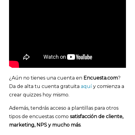
¿Aún no tienes una cuenta en
Encuesta.com
?
Da de alta tu cuenta gratuita
aquí
y comienza a
crear quizzes hoy mismo.
Explorar categorías:
Además, tendrás acceso a plantillas para otros
- Artículos destacados
tipos de encuestas como
satisfacción de cliente,
- Consejos para tu encuesta
marketing, NPS y mucho más
.
- Encuesta.com