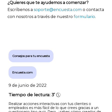
¿Quieres que te ayudemos a comenzar?
- Encuestas de NPS
Escríbenos a
soporte@encuesta.com
o contacta
- Encuestas de recursos humanos
con nosotros a través de nuestro
formulario
.
- Encuestas de satisfacción de cliente
- Inteligencia artificial
- Investigación de mercados
- Marketing y encuestas
Consejos para tu encuesta
Encuesta.com
9 de junio de 2022
Tiempo de lectura:
3’
Realizar acciones interactivas con tus clientes o
empleados es más fácil de lo que crees gracias a un
cuestionario tipo quiz. Pero, ¿sabes cómo crearlos de