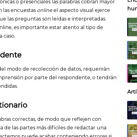
Enc
ónicas o presenciales las palabras cobran mayor
hu
n las encuestas
online
el aspecto visual ejerce
 las preguntas son leídas e interpretadas.
ne, es importante estar atento al tipo de
 caso.
ndente
l modo de recolección de datos, requerirán
prensión por parte del respondente, o tendrán
ndidas.
Art
tionario
abras correctas, de modo que reflejen con
na de las partes más difíciles de redactar una
lectemos puede acabar conteniendo errores si