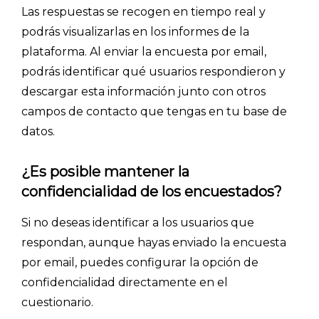
Las respuestas se recogen en tiempo real y
podrás visualizarlas en los informes de la
plataforma. Al enviar la encuesta por email,
podrás identificar qué usuarios respondieron y
descargar esta información junto con otros
campos de contacto que tengas en tu base de
datos.
¿Es posible mantener la
confidencialidad de los encuestados?
Explorar categorías:
- Artículos destacados
Si no deseas identificar a los usuarios que
respondan, aunque hayas enviado la encuesta
- Consejos para tu encuesta
por email, puedes configurar la opción de
- Encuesta.com
confidencialidad directamente en el
- Encuestas de NPS
cuestionario.
- Encuestas de recursos humanos