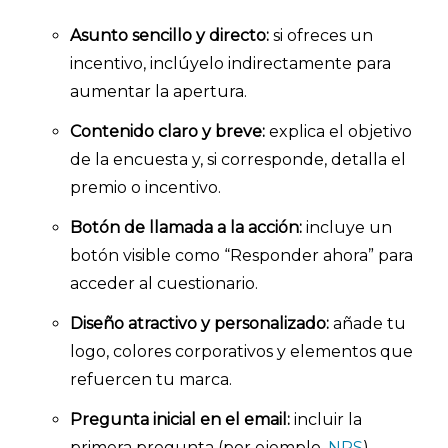
Asunto sencillo y directo:
si ofreces un
INICIO
incentivo, inclúyelo indirectamente para
CÓMO FUNCIONA
aumentar la apertura.
Contenido claro y breve:
explica el objetivo
PLANTILLAS
de la encuesta y, si corresponde, detalla el
PRECIOS
premio o incentivo.
BLOG
Botón de llamada a la acción:
incluye un
botón visible como “Responder ahora” para
ACCEDER →
acceder al cuestionario.
Diseño atractivo y personalizado:
añade tu
logo, colores corporativos y elementos que
refuercen tu marca.
Pregunta inicial en el email:
incluir la
primera pregunta (por ejemplo,
NPS
)