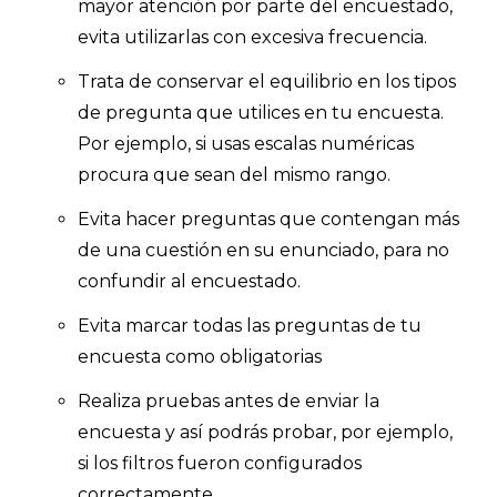
mayor atención por parte del encuestado,
evita utilizarlas con excesiva frecuencia.
Trata de conservar el equilibrio en los tipos
de pregunta que utilices en tu encuesta.
Por ejemplo, si usas escalas numéricas
procura que sean del mismo rango.
Evita hacer preguntas que contengan más
de una cuestión en su enunciado, para no
confundir al encuestado.
Evita marcar todas las preguntas de tu
encuesta como obligatorias
Realiza pruebas antes de enviar la
encuesta y así podrás probar, por ejemplo,
si los filtros fueron configurados
correctamente.