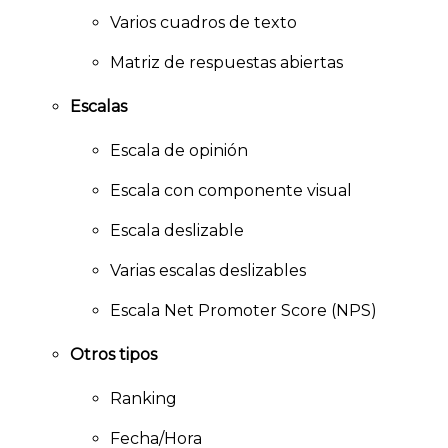
Varios cuadros de texto
Matriz de respuestas abiertas
Escalas
Escala de opinión
Escala con componente visual
Escala deslizable
Varias escalas deslizables
Escala Net Promoter Score (NPS)
Otros tipos
Ranking
Fecha/Hora