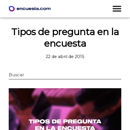
Tipos de pregunta en la
encuesta
22 de abril de 2015
Buscar