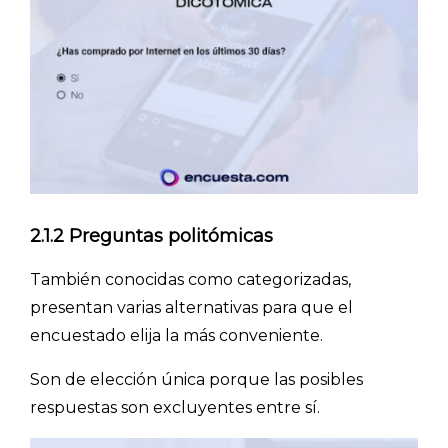
2.1.2
Preguntas politómicas
También conocidas como categorizadas,
presentan varias alternativas para que el
encuestado elija la más conveniente.
Son de elección única porque las posibles
respuestas son excluyentes entre sí.