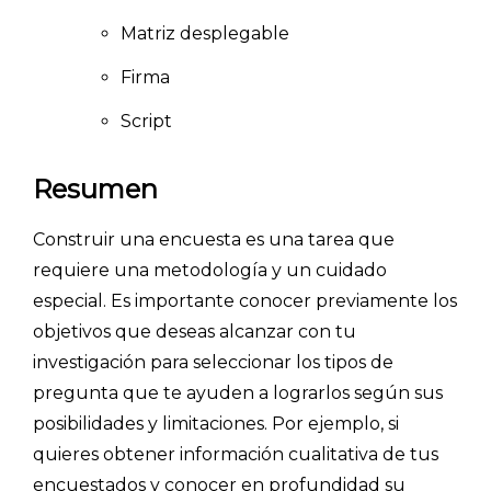
Matriz desplegable
Firma
Script
Resumen
Construir una encuesta es una tarea que
requiere una metodología y un cuidado
especial. Es importante conocer previamente los
objetivos que deseas alcanzar con tu
investigación para seleccionar los tipos de
pregunta que te ayuden a lograrlos según sus
posibilidades y limitaciones. Por ejemplo, si
quieres obtener información cualitativa de tus
encuestados y conocer en profundidad su