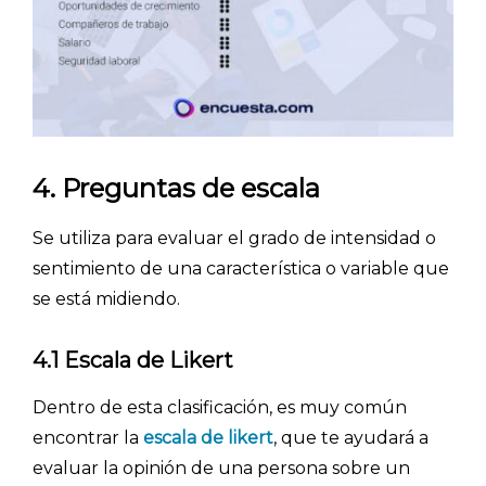
4.
Preguntas de escala
Se utiliza para evaluar el grado de intensidad o
sentimiento de una característica o variable que
se está midiendo.
4.1 Escala de Likert
Dentro de esta clasificación, es muy común
encontrar la
escala de likert
, que te ayudará a
evaluar la opinión de una persona sobre un
Explorar categorías: