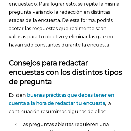
encuestado. Para lograr esto, se repite la misma
pregunta variando la redacción en distintas
etapas de la encuesta. De esta forma, podrás
acotar las respuestas que realmente sean
valiosas para tu objetivo y eliminar las que no
hayan sido constantes durante la encuesta
Consejos para redactar
encuestas con los distintos tipos
de pregunta
Existen
buenas prácticas que debes tener en
cuenta a la hora de redactar tu encuesta
, a
continuación resumimos algunas de ellas:
Las preguntas abiertas requieren una