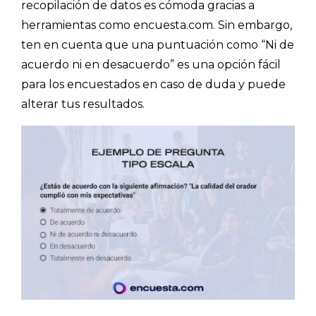
recopilación de datos es cómoda gracias a
herramientas como encuesta.com. Sin embargo,
ten en cuenta que una puntuación como “Ni de
acuerdo ni en desacuerdo” es una opción fácil
para los encuestados en caso de duda y puede
alterar tus resultados.