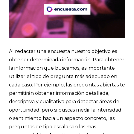
Al redactar una encuesta nuestro objetivo es
obtener determinada información. Para obtener
la información que buscamos, es importante
utilizar el tipo de pregunta más adecuado en
cada caso. Por ejemplo, las preguntas abiertas te
permitirán obtener información detallada,
descriptiva y cualitativa para detectar áreas de
oportunidad, pero si buscas medir la intensidad
o sentimiento hacia un aspecto concreto, las
preguntas de tipo escala son las más