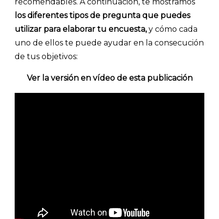
recomendables. A continuación, te mostramos
los diferentes tipos de pregunta que puedes
utilizar para elaborar tu encuesta,
y cómo cada
uno de ellos te puede ayudar en la consecución
de tus objetivos:
Ver la versión en vídeo de esta publicación