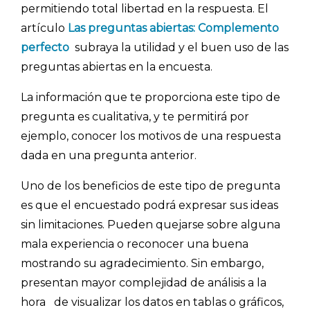
permitiendo total libertad en la respuesta. El
artículo
Las preguntas abiertas: Complemento
perfecto
subraya la utilidad y el buen uso de las
preguntas abiertas en la encuesta.
La información que te proporciona este tipo de
pregunta es cualitativa, y te permitirá por
ejemplo, conocer los motivos de una respuesta
dada en una pregunta anterior.
Uno de los beneficios de este tipo de pregunta
es que el encuestado podrá expresar sus ideas
sin limitaciones. Pueden quejarse sobre alguna
mala experiencia o reconocer una buena
mostrando su agradecimiento. Sin embargo,
presentan mayor complejidad de análisis a la
hora de visualizar los datos en tablas o gráficos,