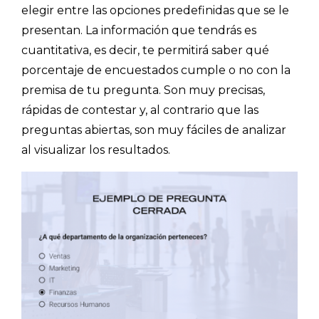
elegir entre las opciones predefinidas que se le
presentan. La información que tendrás es
cuantitativa, es decir, te permitirá saber qué
porcentaje de encuestados cumple o no con la
premisa de tu pregunta. Son muy precisas,
rápidas de contestar y, al contrario que las
preguntas abiertas, son muy fáciles de analizar
al visualizar los resultados.