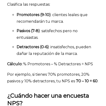
Clasifica las respuestas:
- Artículos destacados
Promotores (9-10)
: clientes leales que
- Consejos para tu encuesta
recomendarán tu marca.
- Encuesta.com
Pasivos (7-8)
: satisfechos pero no
- Encuestas de NPS
entusiastas.
- Encuestas de recursos humanos
Detractores (0-6)
: insatisfechos, pueden
- Encuestas de satisfacción de cliente
dañar la reputación de la marca.
- Inteligencia artificial
Cálculo:
% Promotores – % Detractores = NPS
- Investigación de mercados
- Marketing y encuestas
Por ejemplo, si tienes 70% promotores, 20%
pasivos y 10% detractores, tu NPS es
70 – 10 = 60
.
¿Cuándo hacer una encuesta
NPS?