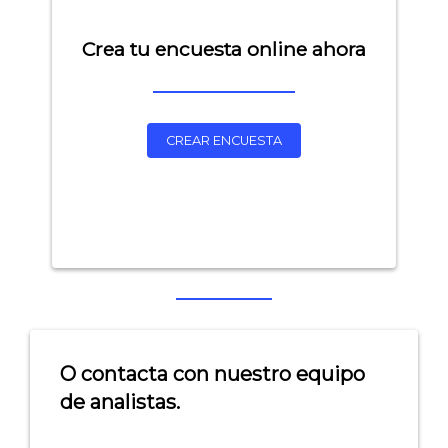
Crea tu encuesta online ahora
CREAR ENCUESTA
Explorar categorías:
- Artículos destacados
- Consejos para tu encuesta
- Encuesta.com
O contacta con nuestro equipo
de analistas.
- Encuestas de NPS
- Encuestas de recursos humanos