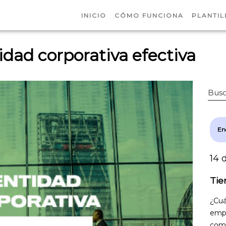
INICIO
CÓMO FUNCIONA
PLANTIL
dad corporativa efectiva
Busc
En
14 
Tie
¿Cuá
empr
comp