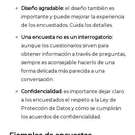
- Artículos destacados
Diseño agradable:
el diseño también es
importante y puede mejorar la experiencia
- Consejos para tu encuesta
de los encuestados. Cuida los detalles.
- Encuesta.com
Una encuesta no es un interrogatorio:
- Encuestas de NPS
aunque los cuestionarios sirven para
- Encuestas de recursos humanos
obtener información a través de preguntas,
- Encuestas de satisfacción de cliente
siempre es aconsejable hacerlo de una
- Inteligencia artificial
forma delicada más parecida a una
- Investigación de mercados
conversación.
- Marketing y encuestas
Confidencialidad:
es importante dejar claro
a los encuestados el respeto a la Ley de
Protección de Datos y cómo se cumplirán
los acuerdos de confidencialidad.