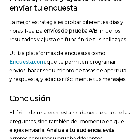
- Encuestas de NPS
enviar tu encuesta
- Encuestas de recursos humanos
La mejor estrategia es probar diferentes días y
- Encuestas de satisfacción de cliente
horas. Realiza
envíos de prueba A/B
, mide los
- Inteligencia artificial
resultados y ajusta en función de tus hallazgos.
- Investigación de mercados
Utiliza plataformas de encuestas como
- Marketing y encuestas
Encuesta.com
, que te permiten programar
envíos, hacer seguimiento de tasas de apertura
y respuesta, y adaptar fácilmente tus mensajes.
Conclusión
El éxito de una encuesta no depende solo de las
preguntas, sino también del momento en que
eliges enviarla.
Analiza a tu audiencia, evita
errores comunes y prueba diferentes