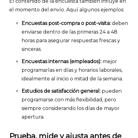
El contenido de la encuesta también influye en
el momento del envío. Aquí algunos ejemplos:
Encuestas post-compra o post-visita:
deben
enviarse dentro de las primeras 24 a 48
horas para asegurar respuestas frescas y
sinceras.
Encuestas internas (empleados):
mejor
programarlas en días y horarios laborales,
idealmente al inicio o mitad de la semana.
Estudios de satisfacción general:
pueden
programarse con más flexibilidad, pero
Explorar categorías:
siempre considerando los días de mayor
- Artículos destacados
apertura.
- Consejos para tu encuesta
- Encuesta.com
Prueba, mide y ajusta antes de