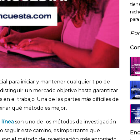
tien
nich
para
Por
Con
ial para iniciar y mantener cualquier tipo de
 distinguir un mercado objetivo hasta garantizar
n el trabajo. Una de las partes más difíciles de
rminar qué método es mejor.
 línea
son uno de los métodos de investigación
do seguir este camino, es importante que
Enc
s son el método de investigación más apropiado