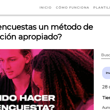
INICIO
CÓMO FUNCIONA
PLANTIL
 encuestas un método de
ación apropiado?
Busc
In
28 
Tie
Aunq