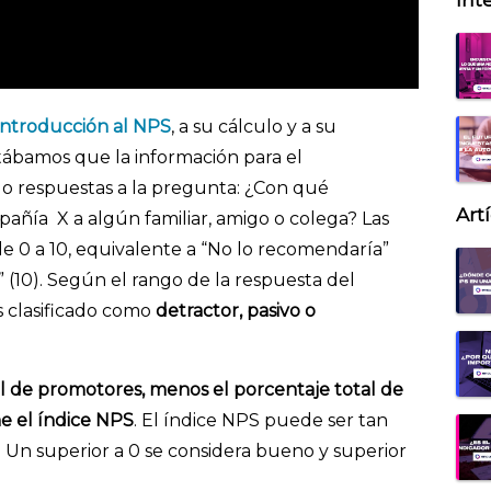
Inte
introducción al NPS
, a su cálculo y a su
ntábamos que la información para el
o respuestas a la pregunta: ¿Con qué
Art
añía X a algún familiar, amigo o colega? Las
 0 a 10, equivalente a “No lo recomendaría”
 (10). Según el rango de la respuesta del
es clasificado como
detractor, pasivo o
l de promotores, menos el porcentaje total de
ne el índice NPS
. El índice NPS puede ser tan
 Un superior a 0 se considera bueno y superior