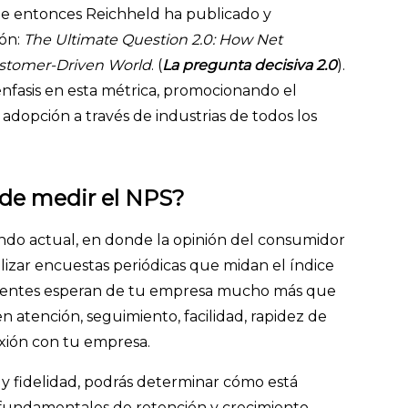
sde entonces Reichheld ha publicado y
ión:
The Ultimate Question 2.0: How Net
ustomer-Driven World
. (
La pregunta decisiva 2.0
).
asis en esta métrica, promocionando el
 adopción a través de industrias de todos los
 de medir el NPS?
ndo actual, en donde la opinión del consumidor
alizar encuestas periódicas que midan el índice
 clientes esperan de tu empresa mucho más que
 atención, seguimiento, facilidad, rapidez de
xión con tu empresa.
n y fidelidad, podrás determinar cómo está
fundamentales de retención y crecimiento.