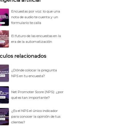
ligencia artificial
Encuestas por voz: lo que una
nota de audio te cuenta y un
formulario te calla
El futuro de las encuestas en la
era de la automatización
ículos relacionados
¿Dónde colocar la pregunta
NPS en tu encuesta?
Net Promoter Score (NPS): ¿por
qué es tan importante?
¿Es el NPS el único indicador
para conocer la opinión de tus
clientes?