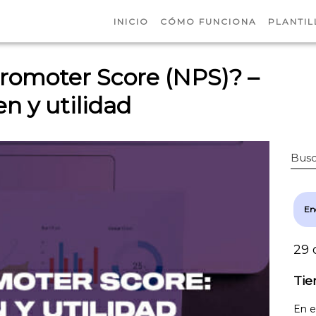
INICIO
CÓMO FUNCIONA
PLANTIL
Promoter Score (NPS)? –
n y utilidad
Busc
En
29 
Tie
En e