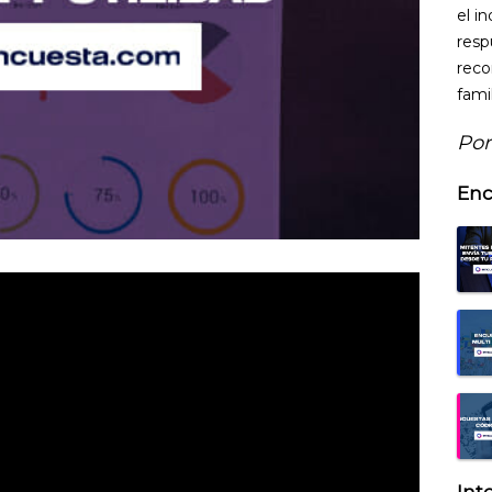
el i
resp
reco
fami
Por
Enc