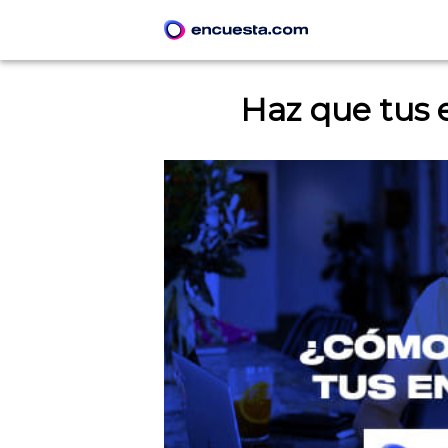
Haz que tus 