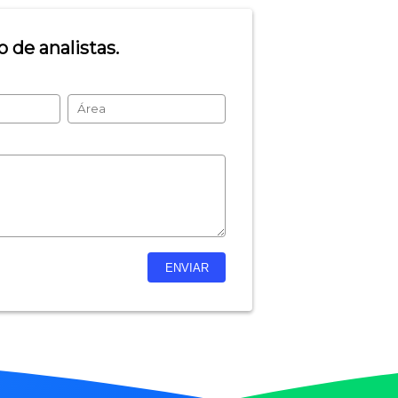
 de analistas.