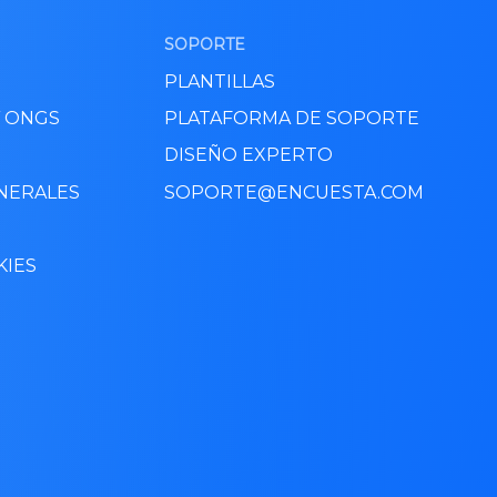
SOPORTE
PLANTILLAS
Y ONGS
PLATAFORMA DE SOPORTE
DISEÑO EXPERTO
NERALES
SOPORTE@ENCUESTA.COM
KIES