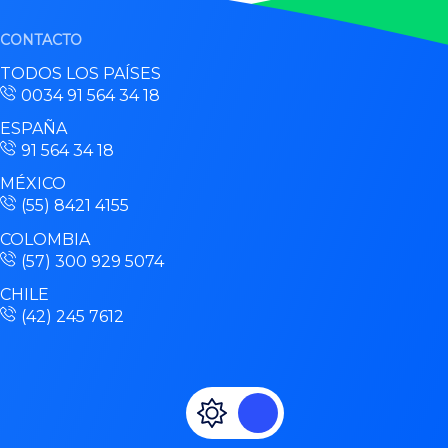
CONTACTO
TODOS LOS PAÍSES
0034 91 564 34 18
ESPAÑA
91 564 34 18
MÉXICO
(55) 8421 4155
COLOMBIA
(57) 300 929 5074
CHILE
(42) 245 7612