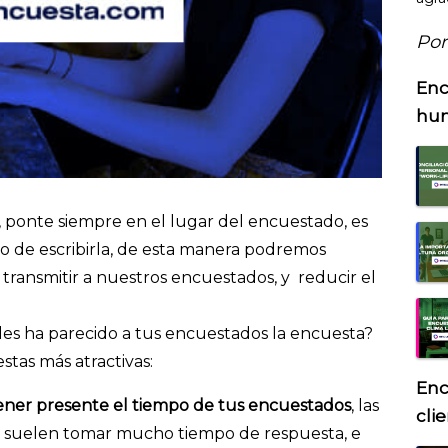
Por
Enc
hu
, ponte siempre en el lugar del encuestado, es
o de escribirla, de esta manera podremos
ransmitir a nuestros encuestados, y reducir el
les ha parecido a tus encuestados la encuesta?
stas más atractivas:
Enc
 tener presente el tiempo de tus encuestados
, las
cli
as suelen tomar mucho tiempo de respuesta, e