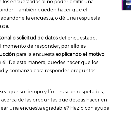
 los encuestados al no poder omitir una
onder. También pueden hacer que el
y abandone la encuesta, o dé una respuesta
esta.
onal o solicitud de datos
del encuestado,
l momento de responder,
por ello es
ducción
para la encuesta
explicando el motivo
n él. De esta manera, puedes hacer que los
d y confianza para responder preguntas
a que su tiempo y límites sean respetados,
ar acerca de las preguntas que deseas hacer en
crear una encuesta agradable? Hazlo con ayuda