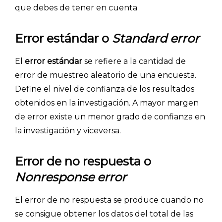
que debes de tener en cuenta
Error estándar o
Standard error
Explorar categorías:
El
error estándar
se refiere a la cantidad de
- Artículos destacados
error de muestreo aleatorio de una encuesta.
- Consejos para tu encuesta
Define el nivel de confianza de los resultados
- Encuesta.com
obtenidos en la investigación. A mayor margen
- Encuestas de NPS
de error existe un menor grado de confianza en
la investigación y viceversa.
- Encuestas de recursos humanos
- Encuestas de satisfacción de cliente
Error de no respuesta o
- Inteligencia artificial
Nonresponse error
- Investigación de mercados
El error de no respuesta se produce cuando no
- Marketing y encuestas
se consigue obtener los datos del total de las