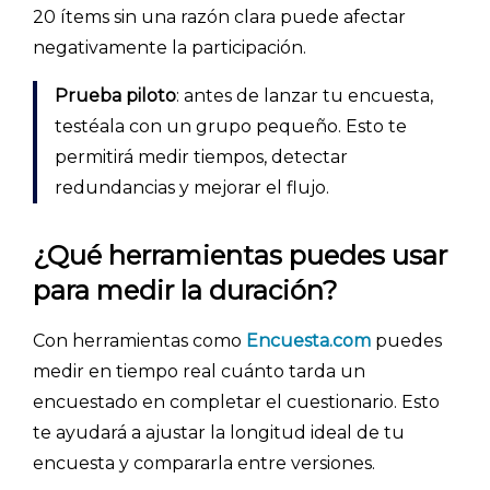
20 ítems sin una razón clara puede afectar
negativamente la participación.
Prueba piloto
: antes de lanzar tu encuesta,
testéala con un grupo pequeño. Esto te
permitirá medir tiempos, detectar
redundancias y mejorar el flujo.
Explorar categorías:
- Artículos destacados
¿Qué herramientas puedes usar
para medir la duración?
- Consejos para tu encuesta
- Encuesta.com
Con herramientas como
Encuesta.com
puedes
- Encuestas de NPS
medir en tiempo real cuánto tarda un
- Encuestas de recursos humanos
encuestado en completar el cuestionario. Esto
te ayudará a ajustar la longitud ideal de tu
- Encuestas de satisfacción de cliente
encuesta y compararla entre versiones.
- Inteligencia artificial