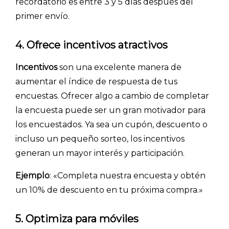
recordatorio es entre 3 y 5 días después del
ACCEDER →
primer envío.
4. Ofrece incentivos atractivos
Incentivos
son una excelente manera de
aumentar el índice de respuesta de tus
encuestas. Ofrecer algo a cambio de completar
la encuesta puede ser un gran motivador para
los encuestados. Ya sea un cupón, descuento o
incluso un pequeño sorteo, los incentivos
generan un mayor interés y participación.
Ejemplo
: «Completa nuestra encuesta y obtén
un 10% de descuento en tu próxima compra.»
5. Optimiza para móviles