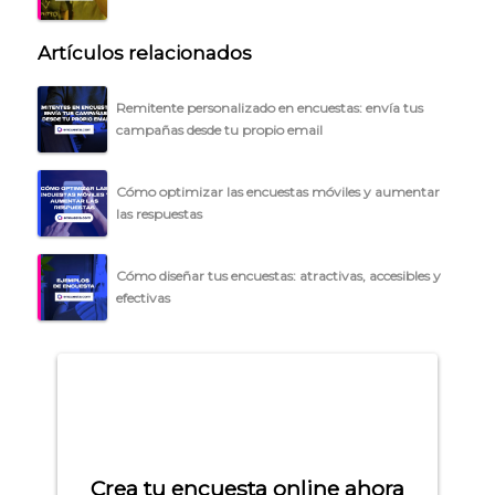
Artículos relacionados
Remitente personalizado en encuestas: envía tus
campañas desde tu propio email
Cómo optimizar las encuestas móviles y aumentar
las respuestas
Cómo diseñar tus encuestas: atractivas, accesibles y
efectivas
Crea tu encuesta online ahora