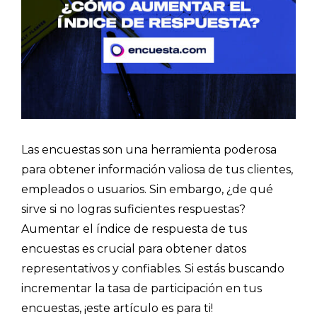
Las encuestas son una herramienta poderosa
para obtener información valiosa de tus clientes,
empleados o usuarios. Sin embargo, ¿de qué
sirve si no logras suficientes respuestas?
Aumentar el índice de respuesta de tus
encuestas es crucial para obtener datos
representativos y confiables. Si estás buscando
incrementar la tasa de participación en tus
encuestas, ¡este artículo es para ti!