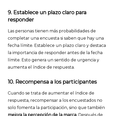
9. Establece un plazo claro para
responder
Las personas tienen más probabilidades de
completar una encuesta si saben que hay una
fecha límite. Establece un plazo claro y destaca
la importancia de responder antes de la fecha
límite. Esto genera un sentido de urgencia y
Explorar categorías:
aumenta el índice de respuesta.
- Artículos destacados
- Consejos para tu encuesta
10. Recompensa a los participantes
- Encuesta.com
Cuando se trata de aumentar el índice de
- Encuestas de NPS
respuesta, recompensar a los encuestados no
- Encuestas de recursos humanos
solo fomenta la participación, sino que también
mejora la percepción de la marca
. Después de
- Encuestas de satisfacción de cliente