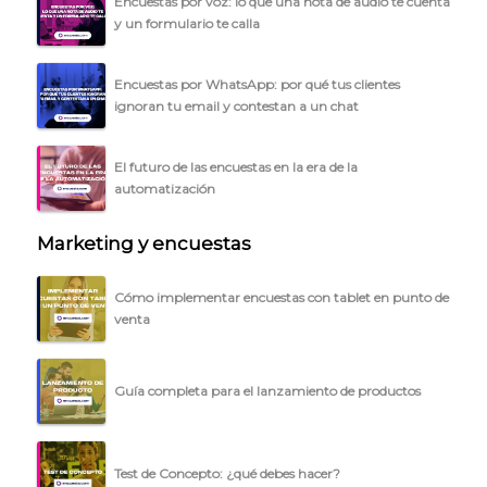
Encuestas por voz: lo que una nota de audio te cuenta
y un formulario te calla
Encuestas por WhatsApp: por qué tus clientes
ignoran tu email y contestan a un chat
El futuro de las encuestas en la era de la
automatización
Marketing y encuestas
Cómo implementar encuestas con tablet en punto de
venta
Guía completa para el lanzamiento de productos
Test de Concepto: ¿qué debes hacer?