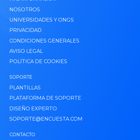
NOSOTROS
UNIVERSIDADES Y ONGS
PRIVACIDAD
CONDICIONES GENERALES
AVISO LEGAL
POLÍTICA DE COOKIES
SOPORTE
PLANTILLAS
PLATAFORMA DE SOPORTE
DISEÑO EXPERTO
SOPORTE@ENCUESTA.COM
CONTACTO