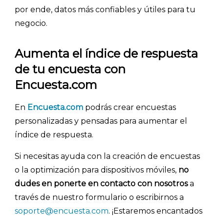
por ende, datos más confiables y útiles para tu
negocio.
Aumenta el índice de respuesta
de tu encuesta con
Encuesta.com
En
Encuesta.com
podrás crear encuestas
personalizadas y pensadas para aumentar el
índice de respuesta.
Si necesitas ayuda con la creación de encuestas
o la optimización para dispositivos móviles,
no
dudes en ponerte en contacto con nosotros
a
través de nuestro formulario o escribirnos a
soporte@encuesta.com
. ¡Estaremos encantados