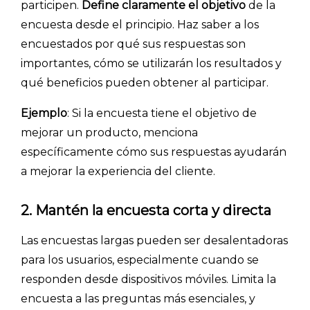
participen.
Define claramente el objetivo
de la
encuesta desde el principio. Haz saber a los
encuestados por qué sus respuestas son
importantes, cómo se utilizarán los resultados y
qué beneficios pueden obtener al participar.
Ejemplo
: Si la encuesta tiene el objetivo de
mejorar un producto, menciona
específicamente cómo sus respuestas ayudarán
a mejorar la experiencia del cliente.
2. Mantén la encuesta corta y directa
Las encuestas largas pueden ser desalentadoras
para los usuarios, especialmente cuando se
responden desde dispositivos móviles. Limita la
encuesta a las preguntas más esenciales, y