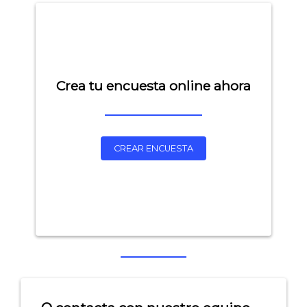
Crea tu encuesta online ahora
CREAR ENCUESTA
Explorar categorías:
- Artículos destacados
- Consejos para tu encuesta
- Encuesta.com
- Encuestas de NPS