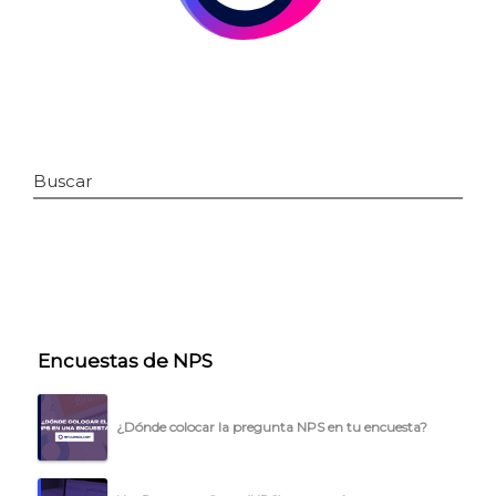
Buscar
INICIO
Encuestas de NPS
CÓMO FUNCIONA
PLANTILLAS
¿Dónde colocar la pregunta NPS en tu encuesta?
PRECIOS