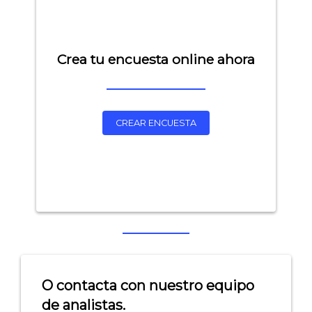
Crea tu encuesta online ahora
CREAR ENCUESTA
Explorar categorías:
- Artículos destacados
- Consejos para tu encuesta
- Encuesta.com
O contacta con nuestro equipo
- Encuestas de NPS
de analistas.