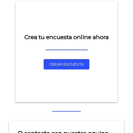
Crea tu encuesta online ahora
CREAR ENCUESTA
Explorar categorías:
- Artículos destacados
- Consejos para tu encuesta
- Encuesta.com
- Encuestas de NPS