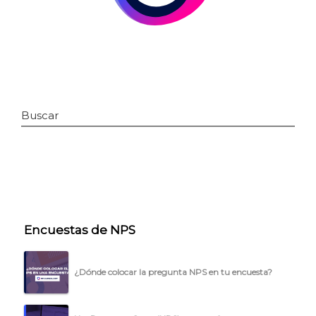
Buscar
INICIO
Encuestas de NPS
CÓMO FUNCIONA
PLANTILLAS
¿Dónde colocar la pregunta NPS en tu encuesta?
PRECIOS