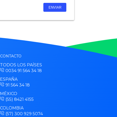
CONTACTO
TODOS LOS PAÍSES
0034 91 564 34 18
ESPAÑA
91 564 34 18
MÉXICO
(55) 8421 4155
COLOMBIA
(57) 300 929 5074