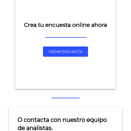
Crea tu encuesta online ahora
CREAR ENCUESTA
Explorar categorías:
- Artículos destacados
- Consejos para tu encuesta
- Encuesta.com
O contacta con nuestro equipo
- Encuestas de NPS
de analistas.