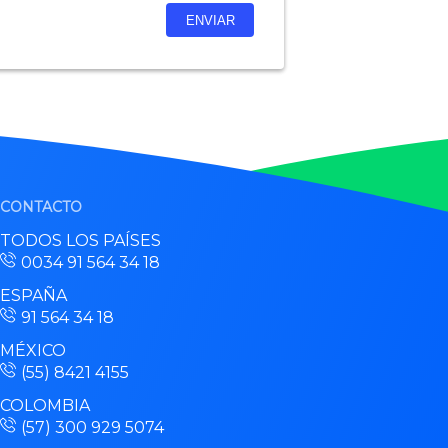
CONTACTO
TODOS LOS PAÍSES
0034 91 564 34 18
ESPAÑA
91 564 34 18
MÉXICO
(55) 8421 4155
COLOMBIA
(57) 300 929 5074