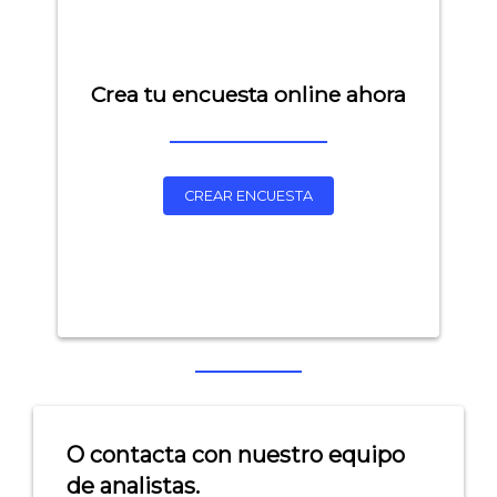
Crea tu encuesta online ahora
CREAR ENCUESTA
Explorar categorías:
- Artículos destacados
- Consejos para tu encuesta
- Encuesta.com
O contacta con nuestro equipo
- Encuestas de NPS
de analistas.