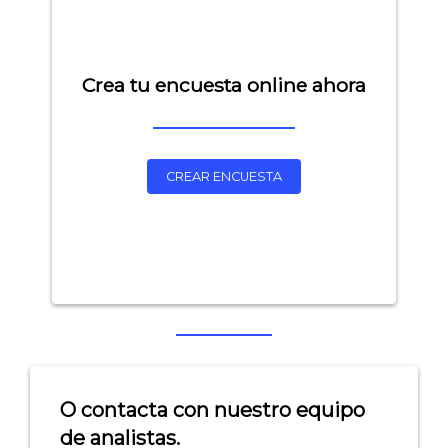
Crea tu encuesta online ahora
CREAR ENCUESTA
Explorar categorías:
- Artículos destacados
- Consejos para tu encuesta
- Encuesta.com
O contacta con nuestro equipo
- Encuestas de NPS
de analistas.