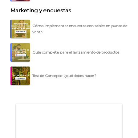
ACCEDER →
Marketing y encuestas
Cómo implementar encuestas con tablet en punto de
venta
Guía completa para el lanzamiento de productos
Test de Concepto: ¿qué debes hacer?