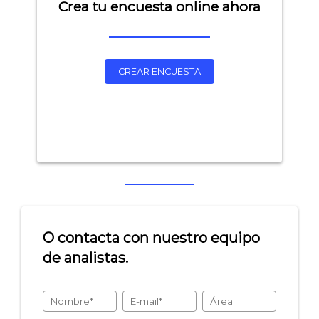
Crea tu encuesta online ahora
CREAR ENCUESTA
Explorar categorías:
- Artículos destacados
- Consejos para tu encuesta
O contacta con nuestro equipo
- Encuesta.com
de analistas.
- Encuestas de NPS
- Encuestas de recursos humanos