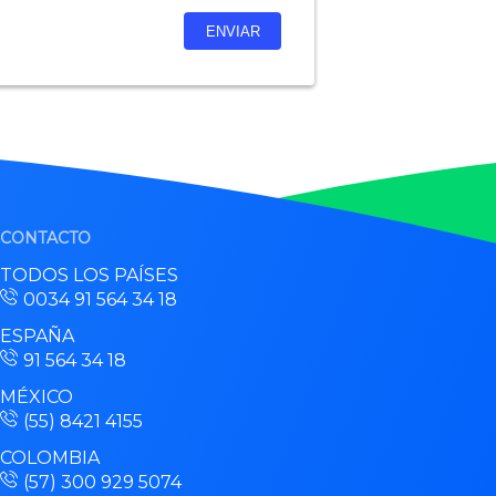
CONTACTO
TODOS LOS PAÍSES
0034 91 564 34 18
ESPAÑA
91 564 34 18
MÉXICO
(55) 8421 4155
COLOMBIA
(57) 300 929 5074