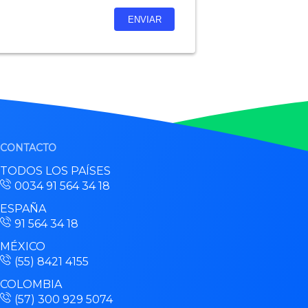
CONTACTO
TODOS LOS PAÍSES
0034 91 564 34 18
ESPAÑA
91 564 34 18
MÉXICO
(55) 8421 4155
COLOMBIA
(57) 300 929 5074