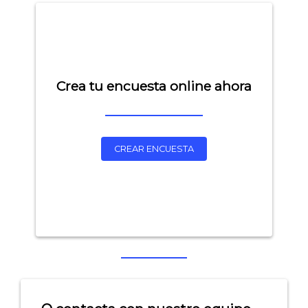
Crea tu encuesta online ahora
CREAR ENCUESTA
Explorar categorías:
- Artículos destacados
- Consejos para tu encuesta
- Encuesta.com
- Encuestas de NPS