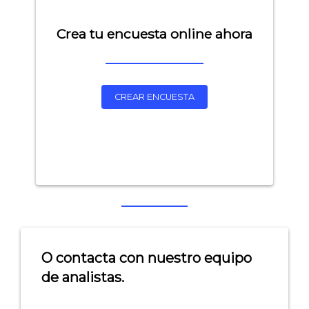
Crea tu encuesta online ahora
CREAR ENCUESTA
Explorar categorías:
- Artículos destacados
- Consejos para tu encuesta
- Encuesta.com
O contacta con nuestro equipo
de analistas.
- Encuestas de NPS
- Encuestas de recursos humanos