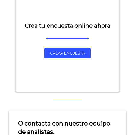
Crea tu encuesta online ahora
CREAR ENCUESTA
Explorar categorías:
- Artículos destacados
- Consejos para tu encuesta
- Encuesta.com
O contacta con nuestro equipo
- Encuestas de NPS
de analistas.