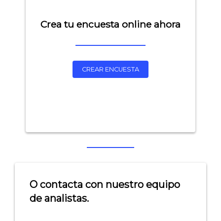
Crea tu encuesta online ahora
CREAR ENCUESTA
Explorar categorías:
- Artículos destacados
- Consejos para tu encuesta
- Encuesta.com
O contacta con nuestro equipo
de analistas.
- Encuestas de NPS
- Encuestas de recursos humanos