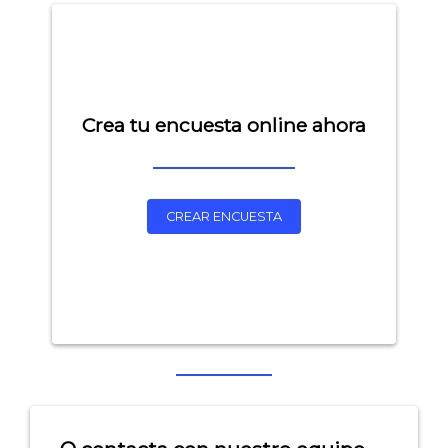
Crea tu encuesta online ahora
CREAR ENCUESTA
Explorar categorías:
- Artículos destacados
- Consejos para tu encuesta
- Encuesta.com
- Encuestas de NPS