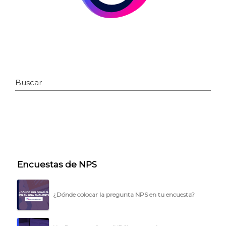
Buscar
INICIO
Encuestas de NPS
CÓMO FUNCIONA
PLANTILLAS
¿Dónde colocar la pregunta NPS en tu encuesta?
PRECIOS