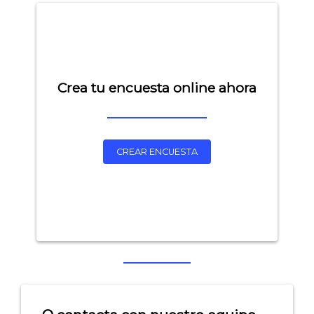
Crea tu encuesta online ahora
CREAR ENCUESTA
Explorar categorías:
- Artículos destacados
- Consejos para tu encuesta
- Encuesta.com
- Encuestas de NPS