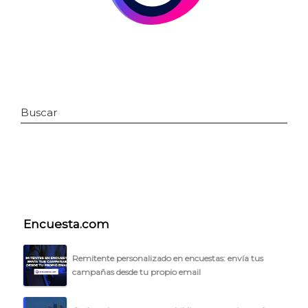
Buscar
INICIO
Encuesta.com
CÓMO FUNCIONA
PLANTILLAS
Remitente personalizado en encuestas: envía tus
campañas desde tu propio email
PRECIOS