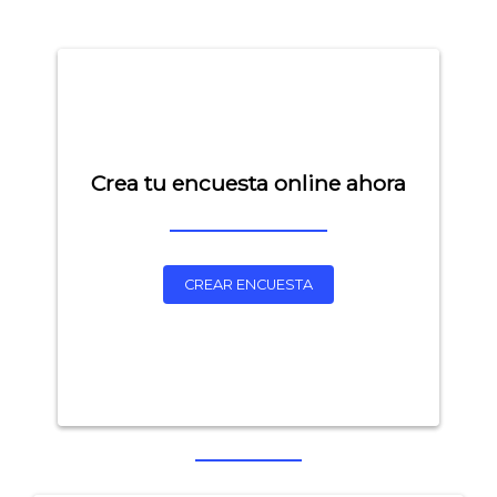
Crea tu encuesta online ahora
CREAR ENCUESTA
Explorar categorías:
- Artículos destacados
- Consejos para tu encuesta
- Encuesta.com