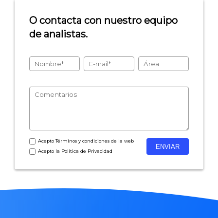
- Encuestas de NPS
O contacta con nuestro equipo
- Encuestas de recursos humanos
de analistas.
- Encuestas de satisfacción de cliente
- Inteligencia artificial
- Investigación de mercados
- Marketing y encuestas
Acepto
Términos y condiciones
de la web
Acepto la
Política de Privacidad